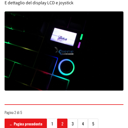
E dettaglio del display LCD e joystick
Pagina 2 di 5
1
2
3
4
5
← Pagina precedente