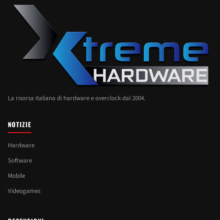
La risorsa italiana di hardware e overclock dal 2004.
NOTIZIE
Hardware
Software
Mobile
Videogames