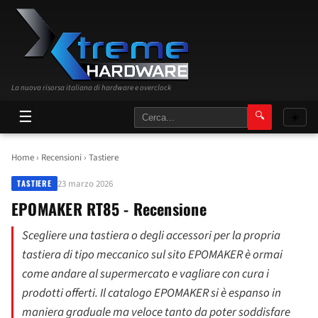
La nuova risorsa italiana di hardware e overclock
☰
🔍
☀️
Home
›
Recensioni
›
Tastiere
23 marzo 2026
TASTIERE
EPOMAKER RT85 - Recensione
Scegliere una tastiera o degli accessori per la propria
tastiera di tipo meccanico sul sito EPOMAKER è ormai
come andare al supermercato e vagliare con cura i
prodotti offerti. Il catalogo EPOMAKER si è espanso in
maniera graduale ma veloce tanto da poter soddisfare