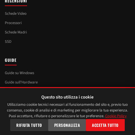
RECENSIONI
Schede Video
Processori
Schede Madri
SSD
GUIDE
Guide su Windows
Guide sull'Hardware
Guide su Linux
Questo sito utilizza i cookie
Angolo del Maker
Utilizziamo cookie tecnici necessari al funzionamento del sito e, previo tuo
consenso, cookie di analisi e di marketing per migliorare la tua esperienza.
Puoi accettare, rifiutare o personalizzare le tue preferenze.
Cookie Policy
RIFIUTA TUTTO
PERSONALIZZA
ACCETTA TUTTO
© 2026 XtremeHardware.com — Tutti i
Privacy
·
Cookie Policy
·
Gestisci cookie
·
diritti riservati
Contatti