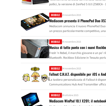
quello che risalta di più.
pollici, la versione di ZenPad S 8.0 (Z580CA
Android™ 5.0. Grazie alla memoria da 4 GB, q
di assicurare il passaggio da un’applicazione
MOBILE
23 novembre 2015
impeccabili.
Mediacom presenta il PhonePad Duo X
Mediacom annuncia il nuovo PhonePad Duo X5
un prezzo particolarmente competitivo, una 
valorizzano l'estrema sottigliezza (appena 6
assicura i più elevati livelli di protezione,
MOBILE
05 novembre 2015
completa, che farà la gioia anche dei più esi
Musica di tutto punto con i nuovi Rockbo
Fresh 'n Rebel, il marchio giovane e un po' ri
Bluetooth. Rockbox Edizione in Tessuto porta
con un tocco alla moda in più. La serie Rockb
appassionati di design e per gli amanti dell
MOBILE
04 novembre 2015
combina materiali di qualità e suoni straordi
Fallout C.H.A.T. disponibile per iOS e A
La tastiera personalizzata di Fallout è disponibile su iOS e Android GRATI
Communications Hub And Transmitter ufficiale
MOBILE
28 ottobre 2015
Mediacom WinPad 10.1 X201; il notebook