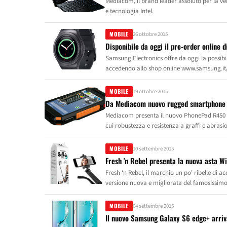
Mediacom, il brand leader assoluto per la ve
e tecnologia Intel.
MOBILE
26 ottobre 2015
Disponibile da oggi il pre-order online
Samsung Electronics offre da oggi la possibil
accedendo allo shop online www.samsung.it/sh
scegliere il modello più adatto ai propri gus
minimal e moderne, il secondo per coloro ch
MOBILE
19 ottobre 2015
con un cinturino in pelle.
Da Mediacom nuovo rugged smartphone 4G
Mediacom presenta il nuovo PhonePad R450 H
cui robustezza e resistenza a graffi e abrasi
la scelta ideale per tutti coloro che lavoran
liquidi, ma che desiderano comunque tutte le
MOBILE
10 settembre 2015
Fresh 'n Rebel presenta la nuova asta Wi
Fresh ‘n Rebel, il marchio un po' ribelle di ac
versione nuova e migliorata del famosissimo 
scattare selfie ancora migliori. Il cavalletto
via, feste, viaggi itineranti o vacanze al mar
MOBILE
04 settembre 2015
iOS tramite Bluetooth per scattare i selfie i
Il nuovo Samsung Galaxy S6 edge+ arriva
regolabile, gli appassionati di selfie potrann