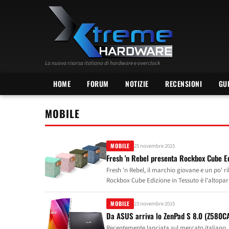
La nuova risorsa italiana di hardware e overclock
HOME
FORUM
NOTIZIE
RECENSIONI
GU
MOBILE
MOBILE
25 novembre 2015
Fresh 'n Rebel presenta Rockbox Cube Ed
Fresh 'n Rebel, il marchio giovane e un po' r
Rockbox Cube Edizione in Tessuto è l'altopar
musica che permette agli utenti di riprodurr
unisce materiali di qualità e suoni straordinar
MOBILE
23 novembre 2015
conciata con logo inciso, Rockbox Cube Edizio
Da ASUS arriva lo ZenPad S 8.0 (Z580C
Indigo, Army, Concrete, Peppermint e Cupcake,
Recentemente lanciata sul mercato italiano, 