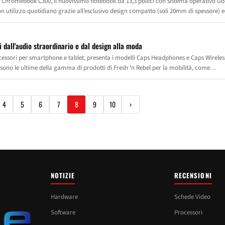
 Chromebook C300, il nuovissimo notebook da 13,3 pollici con sistema operativo Go
un utilizzo quotidiano grazie all’esclusivo design compatto (soli 20mm di spessore) 
un utilizzo fino a 10 ore.
i dall'audio straordinario e dal design alla moda
accessori per smartphone e tablet, presenta i modelli Caps Headphones e Caps Wireles
ono le ultime della gamma di prodotti di Fresh 'n Rebel per la mobilità, come
 prodotti colorati per la ricarica. Le nuove cuffie sono caratterizzate da suoni a tut
oda. Sono disponibili nella versione classica con cavo e nella versione Bluetooth, pe
pri brani preferiti dappertutto.
4
5
6
7
8
9
10
›
NOTIZIE
RECENSIONI
Hardware
Schede Video
Software
Processori