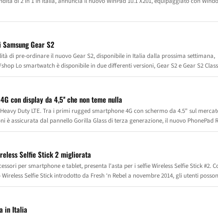
ndita di 2 in 1 in Italia, annuncia il nuovo WinPad 10.1 X201, equipaggiato con Wind
 di Samsung Gear S2
ità di pre-ordinare il nuovo Gear S2, disponibile in Italia dalla prossima settimana,
op Lo smartwatch è disponibile in due differenti versioni, Gear S2 e Gear S2 Class
ti ed esigenze: il primo ideale per i consumatori sempre in movimento che prediligon
e preferiscono un orologio dal design più elegante grazie ad una finitura nera co
 con display da 4,5'' che non teme nulla
eavy Duty LTE. Tra i primi rugged smartphone 4G con schermo da 4.5" sul mercato
oni è assicurata dal pannello Gorilla Glass di terza generazione, il nuovo PhonePad 
o o praticano sport in ambienti polverosi, sporchi, umidi o a contatto con acqua o alt
 funzionalità di uno smartphone allo stato dell'arte.
reless Selfie Stick 2 migliorata
cessori per smartphone e tablet, presenta l'asta per i selfie Wireless Selfie Stick #2. C
Wireless Selfie Stick introdotto da Fresh ‘n Rebel a novembre 2014, gli utenti posso
 è super resistente e ora è ancor più compatto, perfetto per ogni tipo di viaggio: wee
e. L'asta per i selfie Wireless Selfie Stick #2 può essere abbinata agli smartphone And
n wireless tramite il pulsante remoto. Con un'estensione di 80 cm e un portatelefono
 in Italia
o finalmente scattare la foto perfetta dalla giusta angolazione.