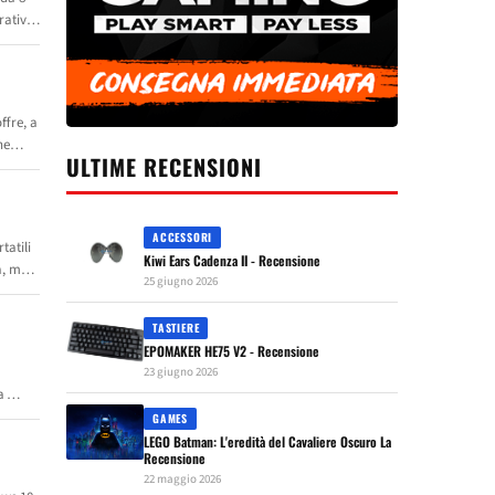
rativo
 grado
fre, a
ne
ULTIME RECENSIONI
tro,
nte
ACCESSORI
tatili
Kiwi Ears Cadenza II - Recensione
a, ma
25 giugno 2026
ndese
TASTIERE
EPOMAKER HE75 V2 - Recensione
23 giugno 2026
na
GAMES
LEGO Batman: L'eredità del Cavaliere Oscuro La
Recensione
22 maggio 2026