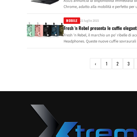
ASUS annuncia la disponibilità immediata di
Chrome, adatto alla mobilità e perfetto per 
elegante, dotato di una batteria che assicura 
MOBILE
21 luglio 2015
Fresh 'n Rebel presenta le cuffie elegant
Fresh 'n Rebel, il marchio un po' ribelle di 
Headphones. Queste nuove cuffie sovraurali s
l'altoparlante Bluetooth portatile Rockbox e i
tondo, dai bassi profondi e dal design alla m
permettere a chi le indossa di ascoltare i pro
‹
1
2
3