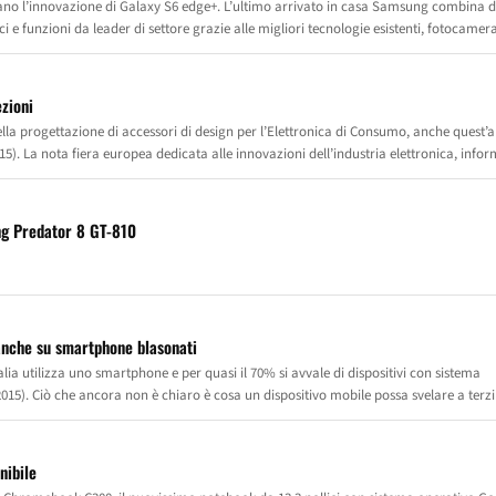
ano l’innovazione di Galaxy S6 edge+. L’ultimo arrivato in casa Samsung combina 
 e funzioni da leader di settore grazie alle migliori tecnologie esistenti, fotocamer
levata riduzione dei tempi di ricarica e potente processore.
zioni
nella progettazione di accessori di design per l’Elettronica di Consumo, anche quest’
015). La nota fiera europea dedicata alle innovazioni dell’industria elettronica, info
sentare tutte le novità a marchio PURO. I nuovi prodotti per smartphone, phablet e t
ubblico internazionale in una cornice rinnovata ed esclusiva.
ng Predator 8 GT-810
 anche su smartphone blasonati
talia utilizza uno smartphone e per quasi il 70% si avvale di dispositivi con sistema
015). Ciò che ancora non è chiaro è cosa un dispositivo mobile possa svelare a terzi
funzionalità di spionaggio integrate di fabbrica nello smartphone Star N9500, gli esp
erche e ne pubblicano i risultati nell’attuale Mobile Malware Report: in oltre 26 mode
Lenovo o Xiaomi, sono stati scoperti malware e applicazioni spia preinstallate nel
nibile