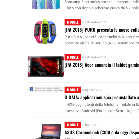
Samsung Electronics porta sul mercato itali
unico con doppio schermo curvo da 5.7 pollici
avanzata per scatti e video di alta qualità, e
MOBILE
03 settembre 2015
[IFA 2015] PURO presenta le nuove colle
Puro S.p.A., società leader nello sviluppo e 
presente all’IFA di Berlino (4 – 9 settembre 2
e multimediale, è la vetrina perfetta per pre
verranno mostrati in anteprima a un vasto p
MOBILE
03 settembre 2015
[IFA 2015] Acer annuncia il tablet gami
MOBILE
31 agosto 2015
G DATA: applicazioni spia preinstallate
Il 60% degli utenti della telefonia mobile in I
operativo Android (Fonte: comScore, luglio 2
suo possessore. Dopo aver rivelato le estese 
sicurezza di G DATA hanno approfondito le ric
MOBILE
23 luglio 2015
parte anche di noti produttori come Huawei, 
ASUS Chromebook C300 è da oggi dispo
firmware del dispositivo.