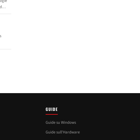
ogle
ed
s
to
r
GUIDE
Guide su Windows
Guide sull'Hardware