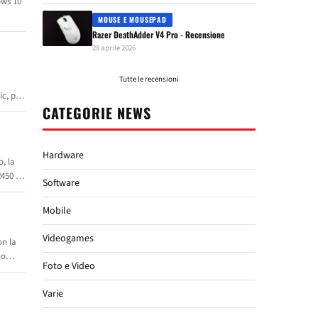
ows 10
MOUSE E MOUSEPAD
Razer DeathAdder V4 Pro - Recensione
28 aprile 2026
Tutte le recensioni
ic, per
CATEGORIE NEWS
o linee
mbinata
Hardware
, la
R450 è
Software
ri
Mobile
Videogames
on la
no
Foto e Video
kend
roid o
Varie