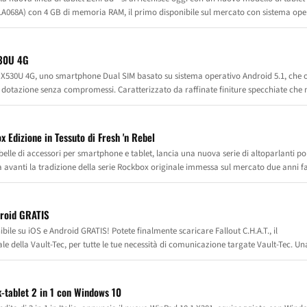
 - 1A068A) con 4 GB di memoria RAM, il primo disponibile sul mercato con sistema ope
uesto modello di ZenPad™ S 8.0 è la soluzione più evoluta della nuova serie ed è in
 all’altra in maniera fluida, garantendo operazioni di multitasking istantanee ed
530U 4G
30U 4G, uno smartphone Dual SIM basato su sistema operativo Android 5.1, che of
dotazione senza compromessi. Caratterizzato da raffinate finiture specchiate che 
,9 mm di spessore) e da un luminoso display HD IPS da 5.0" che, grazie al doppio ve
 il nuovo PhonePad Duo X530U 4G racchiude, in soli 145 gr, una dotazione particolarme
genti.
x Edizione in Tessuto di Fresh 'n Rebel
belle di accessori per smartphone e tablet, lancia una nuova serie di altoparlanti por
 avanti la tradizione della serie Rockbox originale immessa sul mercato due anni f
ox Edizione in Tessuto si articola in cinque diversi altoparlanti Bluetooth per gli
a musica: Cube, Round, Brick, Fold e Chunk. L'aspetto moderno dal sobrio design ola
nari.
ndroid GRATIS
S! Potete finalmente scaricare Fallout C.H.A.T., il
 della Vault-Tec, per tutte le tue necessità di comunicazione targate Vault-Tec. U
tastiera personalizzata per messaggi straordinari, con oltre 60 emoji di Fallout e le GIF animate Vault Boy.
-tablet 2 in 1 con Windows 10