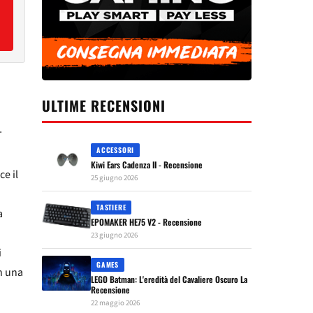
ULTIME RECENSIONI
T
ACCESSORI
Kiwi Ears Cadenza II - Recensione
e il
25 giugno 2026
TASTIERE
a
EPOMAKER HE75 V2 - Recensione
23 giugno 2026
i
GAMES
n una
LEGO Batman: L'eredità del Cavaliere Oscuro La
Recensione
22 maggio 2026