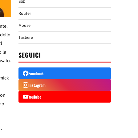
SSD
Router
Mouse
nte.
 dello
Tastiere
ed
 la
SEGUICI
nsato.
Facebook
mmick
Instagram
ion
YouTube
ono
e