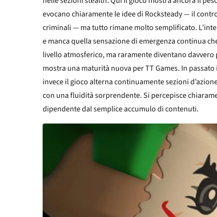
nelle sezioni stealth. Qui il gioco mostra ancora il pe
evocano chiaramente le idee di Rocksteady — il controll
criminali — ma tutto rimane molto semplificato. L’intel
e manca quella sensazione di emergenza continua che
livello atmosferico, ma raramente diventano davvero 
mostra una maturità nuova per TT Games. In passato i
invece il gioco alterna continuamente sezioni d’azion
con una fluidità sorprendente. Si percepisce chiarame
dipendente dal semplice accumulo di contenuti.