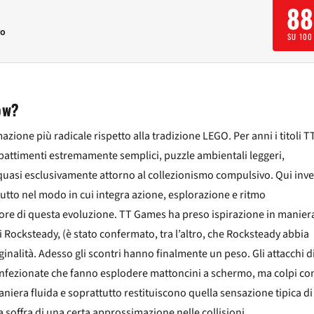
88
ro
SU 100
ow?
azione più radicale rispetto alla tradizione LEGO. Per anni i titoli T
attimenti estremamente semplici, puzzle ambientali leggeri,
quasi esclusivamente attorno al collezionismo compulsivo. Qui invec
utto nel modo in cui integra azione, esplorazione e ritmo
uore di questa evoluzione. TT Games ha preso ispirazione in manier
i Rocksteady, (è stato confermato, tra l’altro, che Rocksteady abbia
ginalità. Adesso gli scontri hanno finalmente un peso. Gli attacchi d
fezionate che fanno esplodere mattoncini a schermo, ma colpi co
aniera fluida e soprattutto restituiscono quella sensazione tipica di
a soffra di una certa approssimazione nelle collisioni.