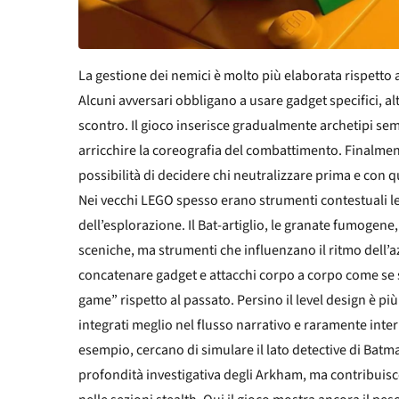
La gestione dei nemici è molto più elaborata rispetto a
Alcuni avversari obbligano a usare gadget specifici, al
scontro. Il gioco inserisce gradualmente archetipi sem
arricchire la coreografia del combattimento. Finalmen
possibilità di decidere chi neutralizzare prima e con 
Nei vecchi LEGO spesso erano strumenti contestuali le
dell’esplorazione. Il Bat-artiglio, le granate fumogen
sceniche, ma strumenti che influenzano il ritmo dell’a
concatenare gadget e attacchi corpo a corpo come se 
game” rispetto al passato. Persino il level design è più
integrati meglio nel flusso narrativo e raramente inte
esempio, cercano di simulare il lato detective di Bat
profondità investigativa degli Arkham, ma contribuisc