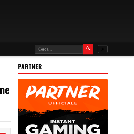
🔍
☀️
PARTNER
one