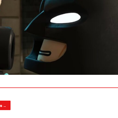
iva →