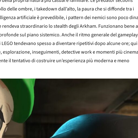
so della propria natura più casual e familiare. Le predator sections
o delle ombre, i takedown dall’alto, la paura che si diffonde tra i
ligenza artificiale è prevedibile, i pattern dei nemici sono poco din
 rendeva straordinario lo stealth degli Arkham. Funzionano bene a
profonde sul piano sistemico. Anche il ritmo generale del gameplay
 LEGO tendevano spesso a diventare ripetitivi dopo alcune ore; qui
e, esplorazione, inseguimenti, detective work e momenti più cinema
nte il tentativo di costruire un’esperienza più moderna e meno