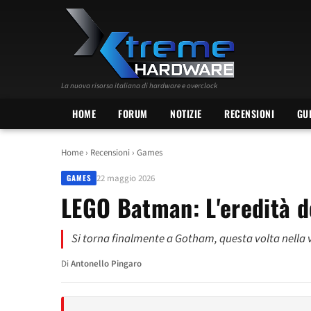
La nuova risorsa italiana di hardware e overclock
HOME
FORUM
NOTIZIE
RECENSIONI
GU
Home
›
Recensioni
›
Games
22 maggio 2026
GAMES
LEGO Batman: L'eredità d
Si torna finalmente a Gotham, questa volta nella 
Di
Antonello Pingaro