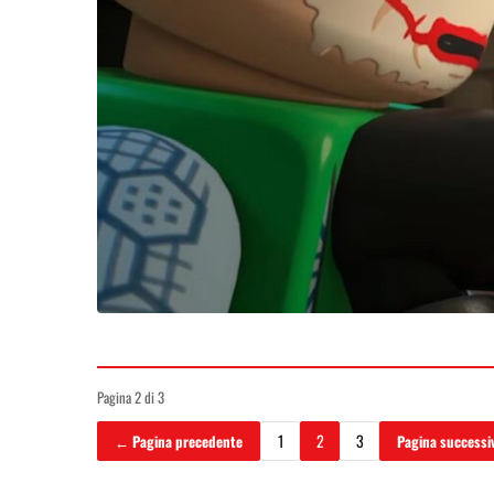
Pagina 2 di 3
1
2
3
← Pagina precedente
Pagina success