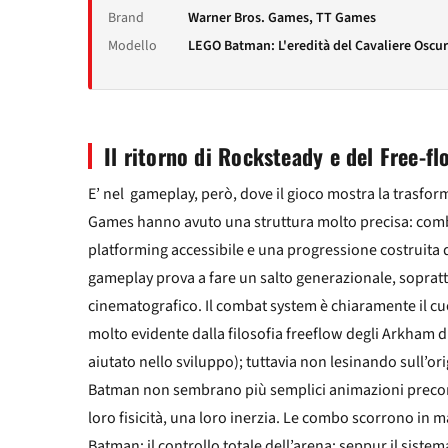
Brand
Warner Bros. Games, TT Games
Modello
LEGO Batman: L'eredità del Cavaliere Oscu
Il ritorno di Rocksteady e del Free-fl
E’ nel gameplay, però, dove il gioco mostra la trasform
Games hanno avuto una struttura molto precisa: comb
platforming accessibile e una progressione costruita 
gameplay prova a fare un salto generazionale, sopratt
cinematografico. Il combat system è chiaramente il c
molto evidente dalla filosofia freeflow degli Arkham d
aiutato nello sviluppo); tuttavia non lesinando sull’ori
Batman non sembrano più semplici animazioni precon
loro fisicità, una loro inerzia. Le combo scorrono in m
Batman: il controllo totale dell’arena; seppur il sistem