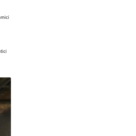
amici
tici