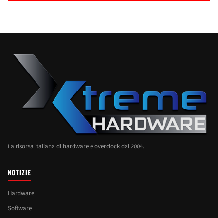
La risorsa italiana di hardware e overclock dal 2004.
NOTIZIE
Hardware
Software