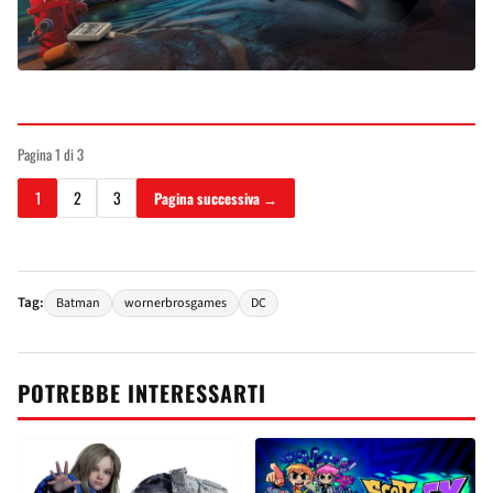
Pagina 1 di 3
1
2
3
Pagina successiva →
Tag:
Batman
wornerbrosgames
DC
POTREBBE INTERESSARTI