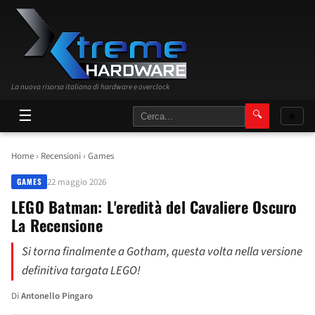
La nuova risorsa italiana di hardware e overclock
☰
🔍
☀️
Home
›
Recensioni
›
Games
22 maggio 2026
GAMES
LEGO Batman: L'eredità del Cavaliere Oscuro
La Recensione
Si torna finalmente a Gotham, questa volta nella versione
definitiva targata LEGO!
Di
Antonello Pingaro