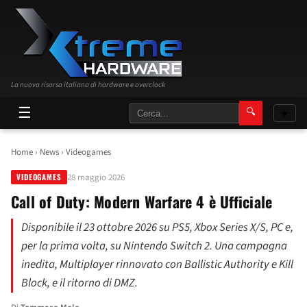
La nuova risorsa italiana di hardware e overclock
☰
🔍
☀️
Home
›
News
›
Videogames
28 maggio 2026
VIDEOGAMES
Call of Duty: Modern Warfare 4 è Ufficiale
Disponibile il 23 ottobre 2026 su PS5, Xbox Series X/S, PC e,
per la prima volta, su Nintendo Switch 2. Una campagna
inedita, Multiplayer rinnovato con Ballistic Authority e Kill
Block, e il ritorno di DMZ.